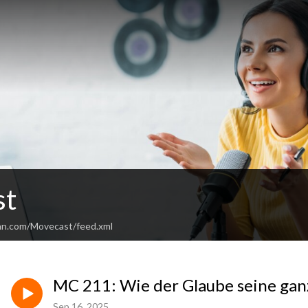
st
an.com/Movecast/feed.xml
MC 211: Wie der Glaube seine ganz
Sep 16, 2025