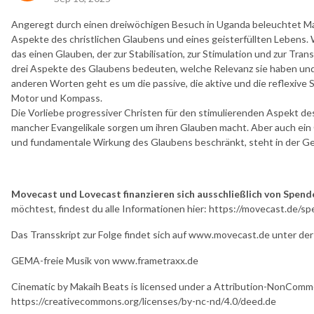
Angeregt durch einen dreiwöchigen Besuch in Uganda beleuchtet Mart
Aspekte des christlichen Glaubens und eines geisterfüllten Lebens.
das einen Glauben, der zur Stabilisation, zur Stimulation und zur Trans
drei Aspekte des Glaubens bedeuten, welche Relevanz sie haben u
anderen Worten geht es um die passive, die aktive und die reflexive 
Motor und Kompass.
Die Vorliebe progressiver Christen für den stimulierenden Aspekt des
mancher Evangelikale sorgen um ihren Glauben macht. Aber auch ein Gl
und fundamentale Wirkung des Glaubens beschränkt, steht in der Ge
Movecast und Lovecast finanzieren sich ausschließlich von Spend
möchtest, findest du alle Informationen hier: https://movecast.de/sp
Das Transskript zur Folge findet sich auf www.movecast.de unter der
GEMA-freie Musik von www.frametraxx.de
Cinematic by Makaih Beats is licensed under a Attribution-NonCommer
https://creativecommons.org/licenses/by-nc-nd/4.0/deed.de