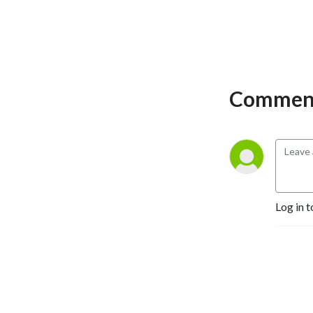
Und wie bei jedem Umzug,
muss man sich die Frage
stellen:
Was nehme ich mit?
Was entsorge ich?
Comment
Was schaffe ich neu an?
Genau um diese Fragen geht
es bei Movecast!
Log in t