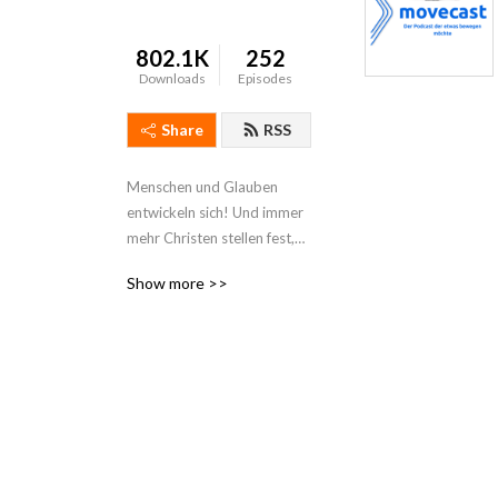
802.1K
252
Downloads
Episodes
Share
RSS
Menschen und Glauben
entwickeln sich! Und immer
mehr Christen stellen fest,
dass ihr Glaube nicht mehr
Show more >>
passt.
Er muss sich
weiterentwickeln, sonst wird
er unrelevant, kraftlos oder
geht verloren.
Movecast will Umzugshelfer
sein, damit Menschen mit
ihrem Glauben ein neues
Zuhause finden.